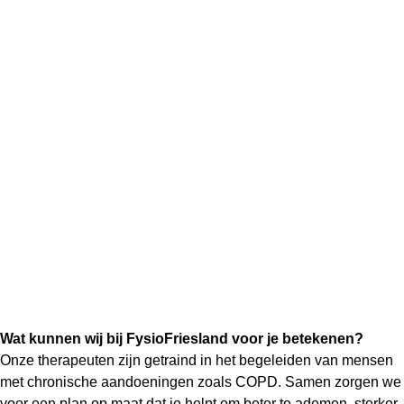
Wat kun je zelf doen?
Met COPD is het belangrijk om actief te blijven – op jouw
tempo. Er zijn veel dingen die je zelf kunt doen om je klachten
te beperken:
Blijf in beweging
– al is het maar 10 minuten per keer
Stoppen met roken
– dé belangrijkste stap bij COPD
Eet gezond
– voeding ondersteunt je weerstand en
energie
Leer ademhalingstechnieken
– bijvoorbeeld pursed lip
breathing
Luister naar je lichaam
– verdeel je energie over de dag
Gebruik je medicatie op tijd en goed
– neem je pufjes
volgens voorschrift
Rust goed uit
– goede nachtrust = beter herstel
Wat kunnen wij bij FysioFriesland voor je betekenen?
Onze therapeuten zijn getraind in het begeleiden van mensen
met chronische aandoeningen zoals COPD. Samen zorgen we
voor een plan op maat dat je helpt om beter te ademen, sterker