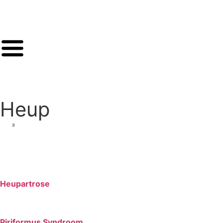
Heup
»
Heup
Heupartrose
Piriformus Syndroom