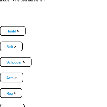
mogelijk helpen herstellen.
Hoofd
Nek
Schouder
Arm
Rug