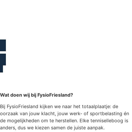
Rek de onderarmspieren rustig op
Gebruik een onderarmbrace of bandje
om de pees
tijdelijk te ontlasten
Pas je werkhouding aan
– ergonomie is belangrijk!
Bouw belastbaarheid weer rustig op
met gerichte
oefeningen
Wat doen wij bij FysioFriesland?
Bij FysioFriesland kijken we naar het totaalplaatje: de
oorzaak van jouw klacht, jouw werk- of sportbelasting én
de mogelijkheden om te herstellen. Elke tenniselleboog is
anders, dus we kiezen samen de juiste aanpak.