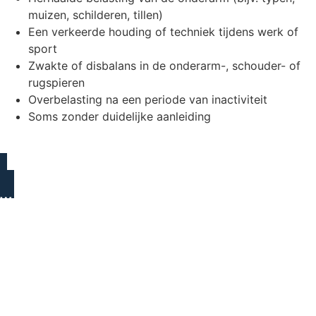
muizen, schilderen, tillen)
Een verkeerde houding of techniek tijdens werk of
sport
Zwakte of disbalans in de onderarm-, schouder- of
rugspieren
Overbelasting na een periode van inactiviteit
Soms zonder duidelijke aanleiding
Wat kun je zelf doen?
Vaak kun je zelf al een begin maken met herstel:
Geef je elleboog rust
, vermijd overbelasting (maar
blijf wel in beweging)
Koel de elleboog
bij hevige pijn of
ontstekingsverschijnselen